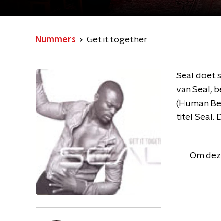
Nummers
Get it together
Seal doet 
van Seal, b
(Human Bein
titel Seal.
Om deze