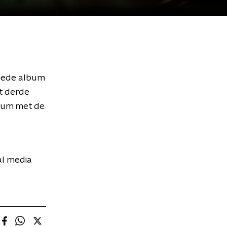
weede album
et derde
album met de
al media