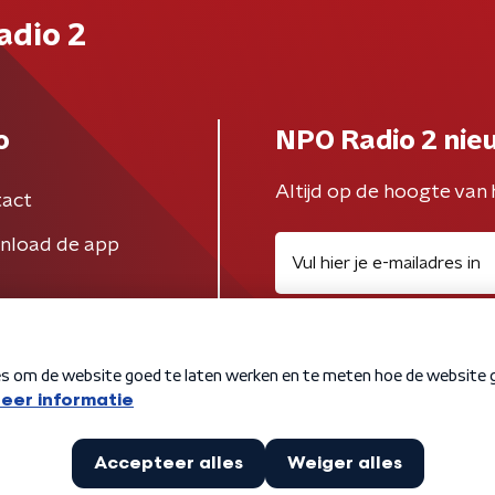
adio 2
o
NPO Radio 2 nie
Altijd op de hoogte van 
act
nload de app