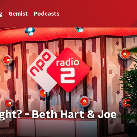
g
Gemist
Podcasts
ght? - Beth Hart & Joe