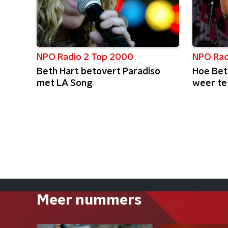
NPO Rad
NPO Radio 2 Top 2000
Hoe Bet
Beth Hart betovert Paradiso
weer t
met LA Song
Meer nummers