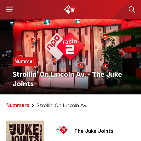
Nummer
Strollin' On Lincoln Av. - The Juke
Joints
Nummers
Strollin' On Lincoln Av.
The Juke Joints