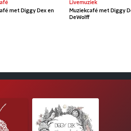
afé
Livemuziek
afé met Diggy Dex en
Muziekcafé met Diggy D
f
DeWolff