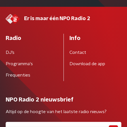
Er is maar één NPO Radio 2
Radio
Info
DJ’s
Contact
Programma's
Download de app
Frequenties
NPO Radio 2 nieuwsbrief
Altijd op de hoogte van het laatste radio nieuws?