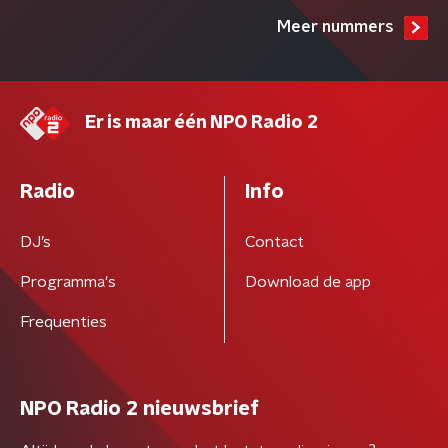
Meer nummers
Er is maar één NPO Radio 2
Radio
Info
DJ’s
Contact
Programma's
Download de app
Frequenties
NPO Radio 2 nieuwsbrief