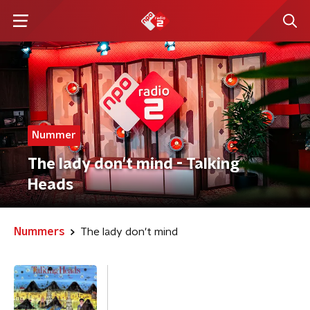
Nummer
The lady don't mind - Talking
Heads
Nummers
The lady don't mind