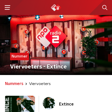
Nummer
Viervoeters - Extince
Nummers
Viervoeters
Extince