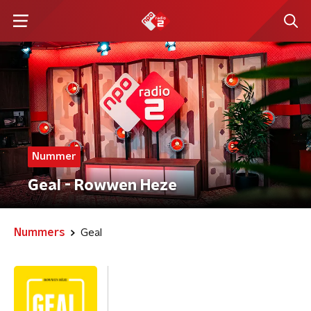
Nummer
Geal - Rowwen Heze
Nummers
Geal