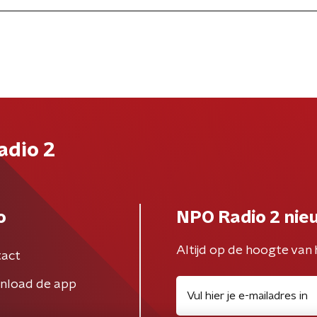
adio 2
o
NPO Radio 2 nie
Altijd op de hoogte van 
act
nload de app