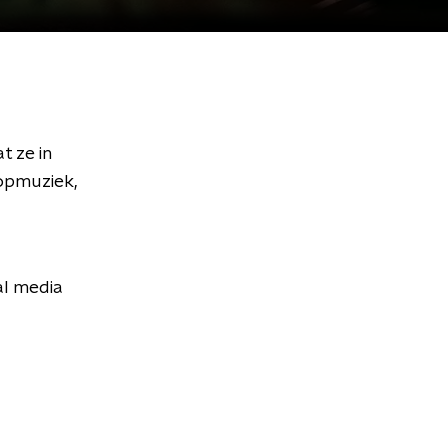
t ze in
popmuziek,
al media