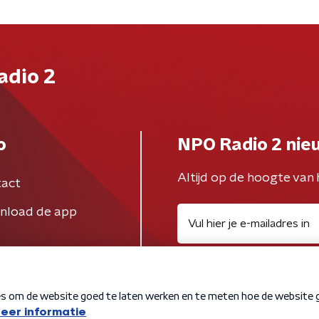
adio 2
o
NPO Radio 2 nie
Altijd op de hoogte van 
act
nload de app