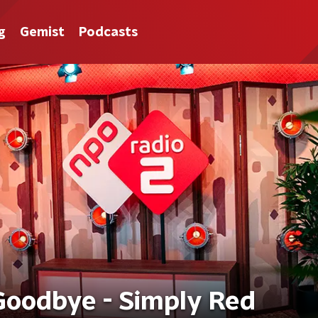
g
Gemist
Podcasts
Goodbye - Simply Red