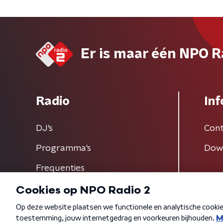
Er is maar één NPO R
Radio
Inf
DJ’s
Cont
Programma's
Dow
Frequenties