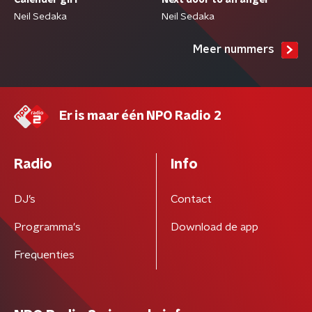
Calender girl
Next door to an angel
Neil Sedaka
Neil Sedaka
Meer nummers
Er is maar één NPO Radio 2
Radio
Info
DJ’s
Contact
Programma's
Download de app
Frequenties