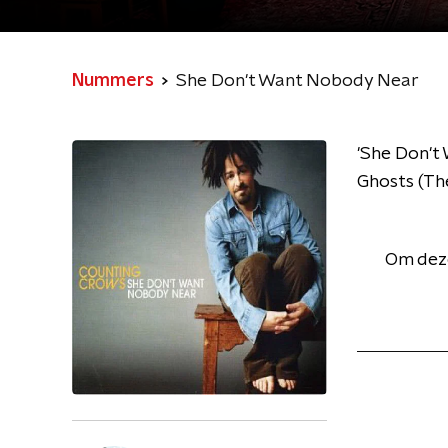
Nummers
She Don't Want Nobody Near
'She Don't
Ghosts (The
Om deze