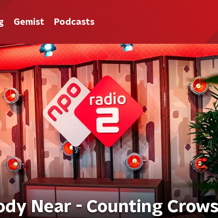
g
Gemist
Podcasts
ody Near - Counting Crow