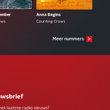
ember
Anna Begins
ows
Counting Crows
Meer nummers
uwsbrief
het laatste radio nieuws?