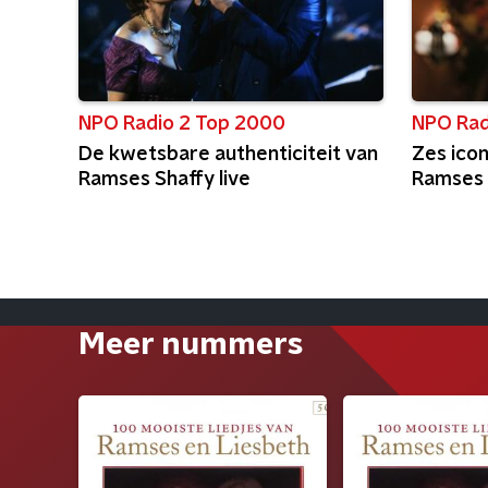
NPO Radio 2 Top 2000
NPO Rad
De kwetsbare authenticiteit van
Zes ico
Ramses Shaffy live
Ramses 
Meer nummers