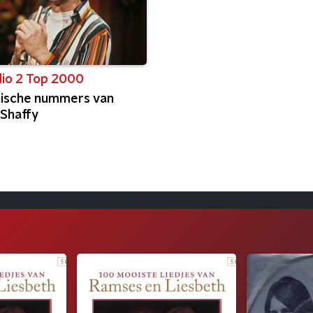
io 2 Top 2000
nische nummers van
Shaffy