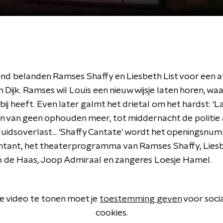
nd belanden Ramses Shaffy en Liesbeth List voor een a
an Dijk. Ramses wil Louis een nieuw wijsje laten horen, waa
bij heeft. Even later galmt het drietal om het hardst: ‘La 
ten van geen ophouden meer, tot middernacht de politie
uidsoverlast... 'Shaffy Cantate' wordt het openingsnu
ntant, het theaterprogramma van Ramses Shaffy, Liesbe
lo de Haas, Joop Admiraal en zangeres Loesje Hamel.
 video te tonen moet je
toestemming geven
voor soci
cookies.