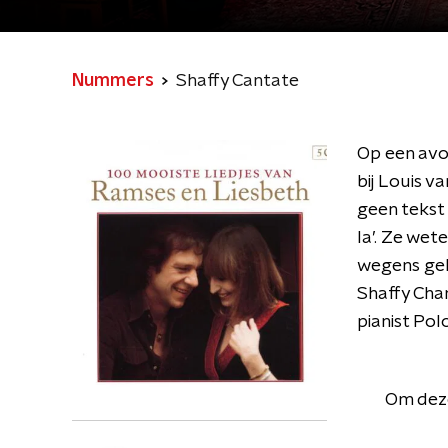
Nummers
Shaffy Cantate
Op een avo
bij Louis v
geen tekst 
la’. Ze we
wegens gel
Shaffy Cha
pianist Po
Om deze