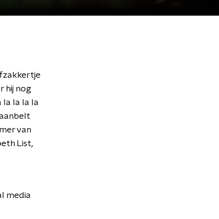
fzakkertje
r hij nog
la la la la
 aanbelt
mmer van
th List,
al media