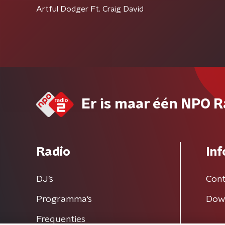
Artful Dodger Ft. Craig David
Er is maar één NPO R
Radio
Inf
DJ’s
Cont
Programma's
Dow
Frequenties