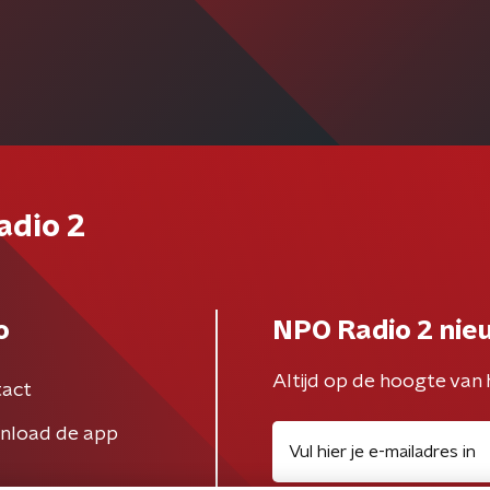
adio 2
o
NPO Radio 2 nie
Altijd op de hoogte van 
act
nload de app