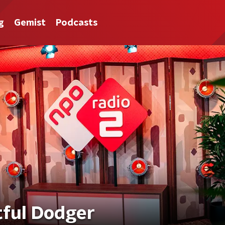
g
Gemist
Podcasts
tful Dodger