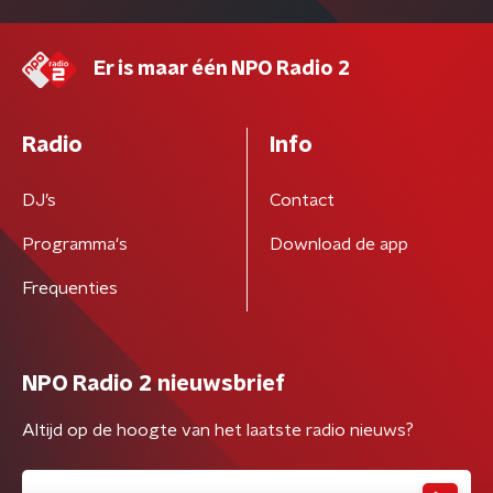
Er is maar één NPO Radio 2
Radio
Info
DJ’s
Contact
Programma's
Download de app
Frequenties
NPO Radio 2 nieuwsbrief
Altijd op de hoogte van het laatste radio nieuws?