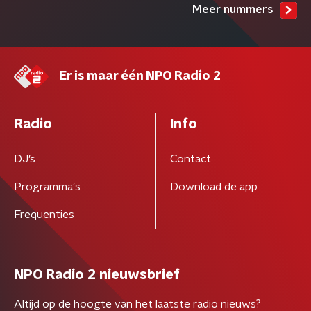
Meer nummers
Er is maar één NPO Radio 2
Radio
Info
DJ’s
Contact
Programma's
Download de app
Frequenties
NPO Radio 2 nieuwsbrief
Altijd op de hoogte van het laatste radio nieuws?