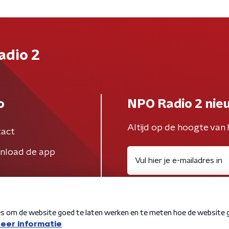
adio 2
o
NPO Radio 2 nie
Altijd op de hoogte van 
act
nload de app