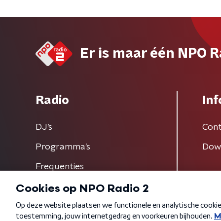
Er is maar één NPO R
Radio
Inf
DJ’s
Cont
Programma's
Dow
Frequenties