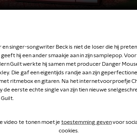
en singer-songwriter Beck is niet de loser die hij prete
s geeft hij een ander smaakje aan in zijn samplepop. Voor
rn Guilt werkte hij samen met producer Danger Mous
ley. Die gaf een eigentijds randje aan zijn geperfection
met ritmebox en gitaren. Na het internetvoorproefje Ch
de eerste echte single van zijn tien nieuwe snelgeschr
Guilt.
 video te tonen moet je
toestemming geven
voor soci
cookies.