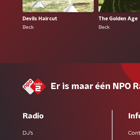
Devils Haircut
The Golden Age
Beck
Beck
Er is maar één NPO R
Radio
Inf
DJ’s
Cont