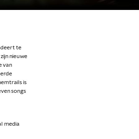
ndeert te
 zijn nieuwe
e van
eerde
emtrails is
even songs
al media