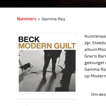
Nummers
Gamma Ray
Kunstenaar 
zijn. Steed
album Mode
Gnarls Bark
geklungel 
Gamma Ray 
op Modern 
Om deze