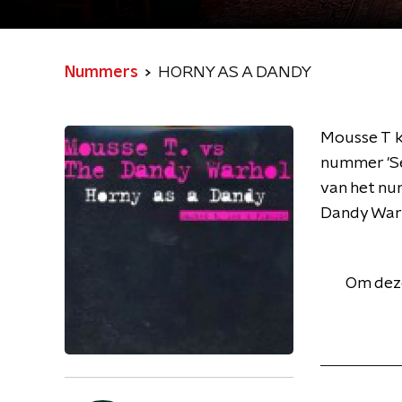
Nummers
HORNY AS A DANDY
Mousse T k
nummer 'Se
van het nu
Dandy Warh
Om deze