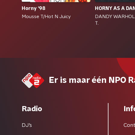
Horny '98
HORNY AS A DA
Mousse T/Hot N Juicy
DANDY WARHOLS
T.
Er is maar één NPO R
Radio
Inf
DJ’s
Cont