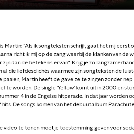
s Martin: "Als ik songteksten schrijf, gaat het mij eerst
arna richt ik mij op de zang waarbij de klanken van de
r zijn dan de betekenis ervan". Krijg je zo langzamerhan
n al die liefdesclichés waarmee zijn songteksten de luis
e paaien, Martin heeft de gave ze te zingen zonder nep
l te worden. De single 'Yellow' komt uit in 2000 en stor
ummer 4 in de Engelse hitparade. In dat jaar worden oo
e' hits. De songs komen van het debuutalbum Parachute
 video te tonen moet je
toestemming geven
voor soci