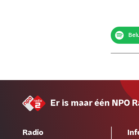
Belu
Er is maar één NPO R
Radio
Inf