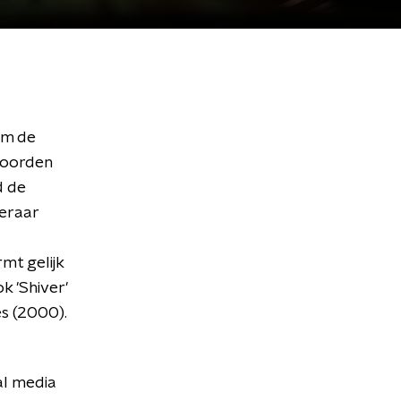
 om de
 woorden
d de
teraar
mt gelijk
k 'Shiver'
s (2000).
al media