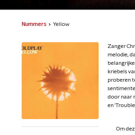
Nummers
Yellow
Zanger Chri
melodie, da
belangrijke
kriebels va
proberen t
sentimentee
door naar n
en 'Troubl
Om deze