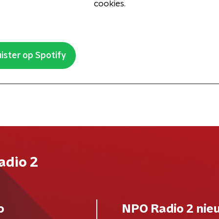
cookies.
ister op Spotify
adio 2
o
NPO Radio 2 nie