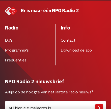
Er is maar één NPO Radio 2
Radio
Info
DJ’s
Contact
Programma's
Download de app
Frequenties
NPO Radio 2 nieuwsbrief
Altijd op de hoogte van het laatste radio nieuws?