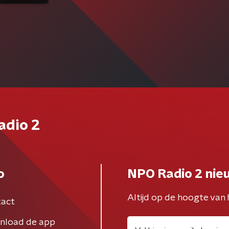
adio 2
o
NPO Radio 2 nie
Altijd op de hoogte van 
act
nload de app