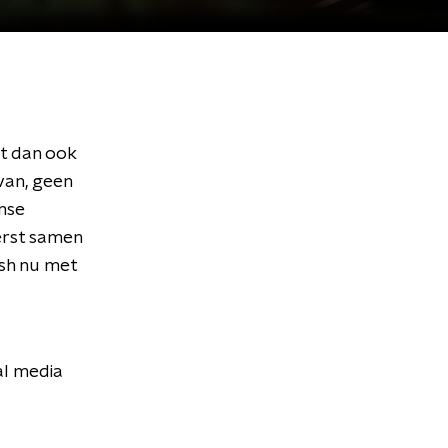
t dan ook
 van, geen
ense
erst samen
ash nu met
al media