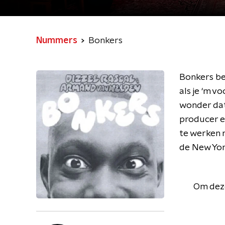
Nummers
Bonkers
Bonkers be
als je ‘m v
wonder dat 
producer e
te werken m
de New Yo
Om deze