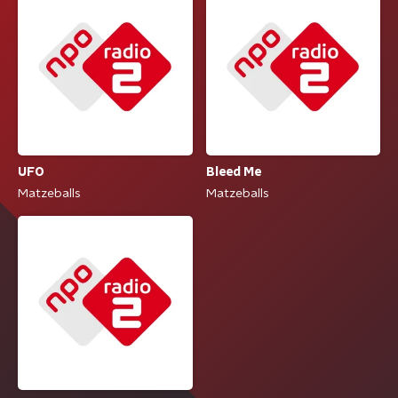
UFO
Bleed Me
Matzeballs
Matzeballs