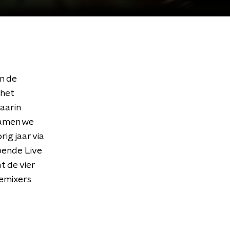
an de
 het
aarin
wamen we
ig jaar via
pende Live
t de vier
remixers