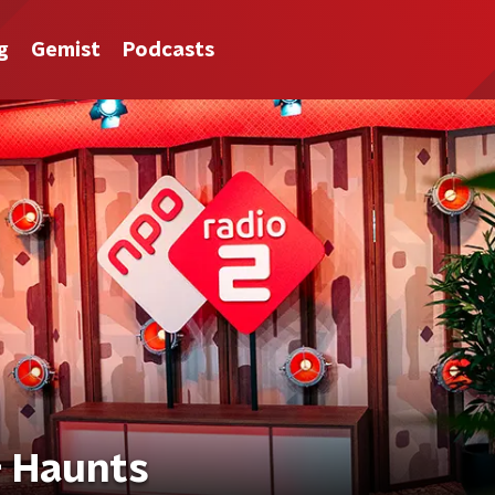
g
Gemist
Podcasts
- Haunts