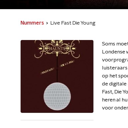
Nummers
Live Fast Die Young
Soms moet h
Londense w
voorprogra
luisteraar
op het spoo
de digital
Fast, Die Y
heren al hu
voor onderm