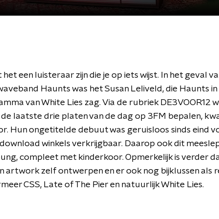
et een luisteraar zijn die je op iets wijst. In het geval v
aveband Haunts was het Susan Leliveld, die Haunts in
mma van White Lies zag. Via de rubriek DE3VOOR12 w
s de laatste drie platen van de dag op 3FM bepalen, k
r. Hun ongetitelde debuut was geruisloos sinds eind vor
e download winkels verkrijgbaar. Daarop ook dit meesle
oung, compleet met kinderkoor. Opmerkelijk is verder da
n artwork zelf ontwerpen en er ook nog bijklussen als 
eer CSS, Late of The Pier en natuurlijk White Lies.