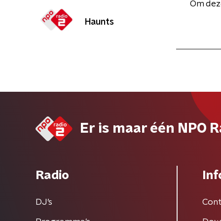
Om deze
Haunts
Er is maar één NPO R
Radio
Inf
DJ’s
Cont