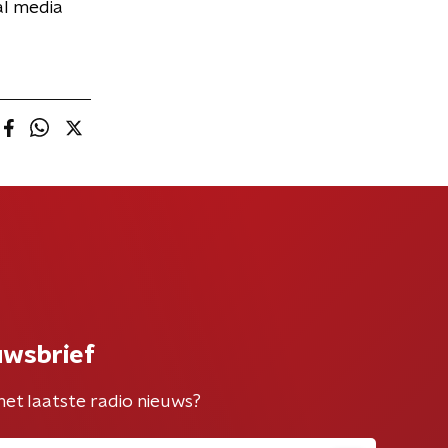
al media
uwsbrief
het laatste radio nieuws?