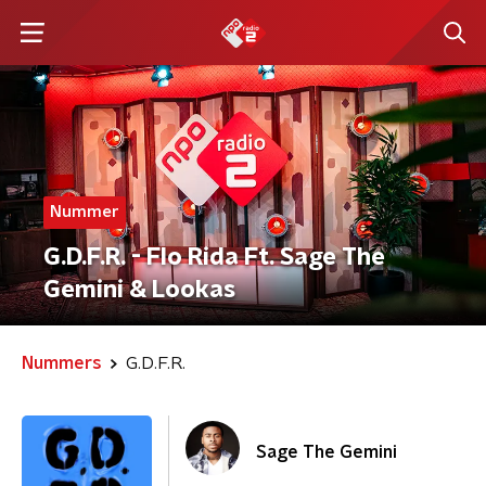
Nummer
G.D.F.R. - Flo Rida Ft. Sage The
Gemini & Lookas
Nummers
G.D.F.R.
Sage The Gemini