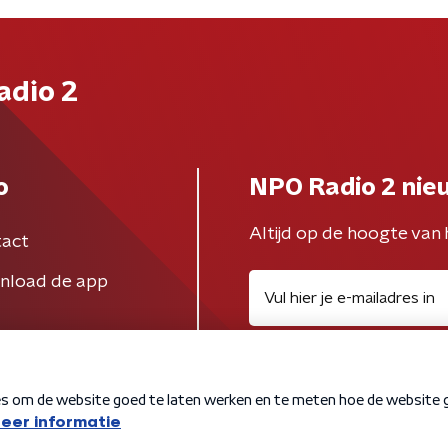
adio 2
o
NPO Radio 2 nie
Altijd op de hoogte van 
act
nload de app