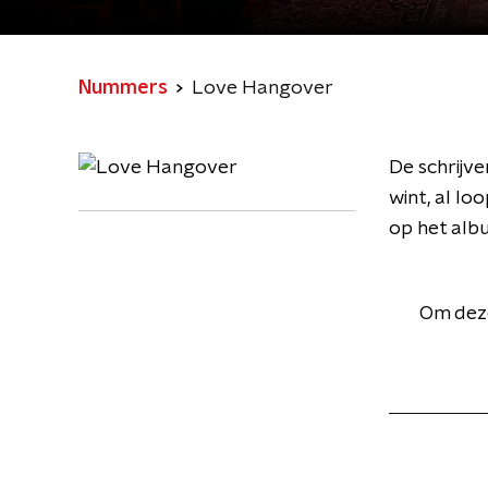
Nummers
Love Hangover
De schrijve
wint, al lo
op het alb
Om deze