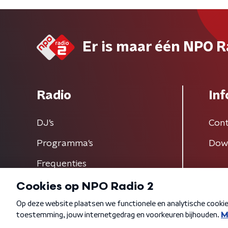
Er is maar één NPO R
Radio
Inf
DJ’s
Cont
Programma's
Dow
Frequenties
Algemene voorwaarden
Privacybeleid