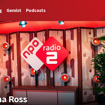
g
Gemist
Podcasts
na Ross