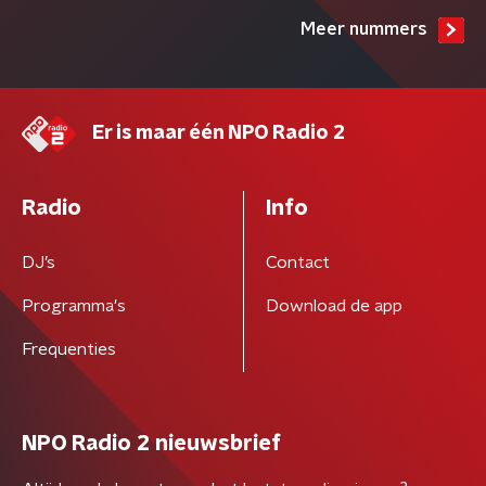
Meer nummers
Er is maar één NPO Radio 2
Radio
Info
DJ’s
Contact
Programma's
Download de app
Frequenties
NPO Radio 2 nieuwsbrief