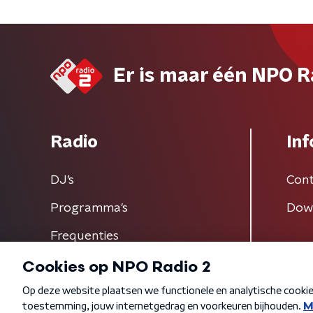
Er is maar één NPO R
Radio
Inf
DJ’s
Cont
Programma's
Dow
Frequenties