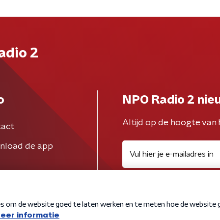
adio 2
o
NPO Radio 2 nie
Altijd op de hoogte van 
act
nload de app