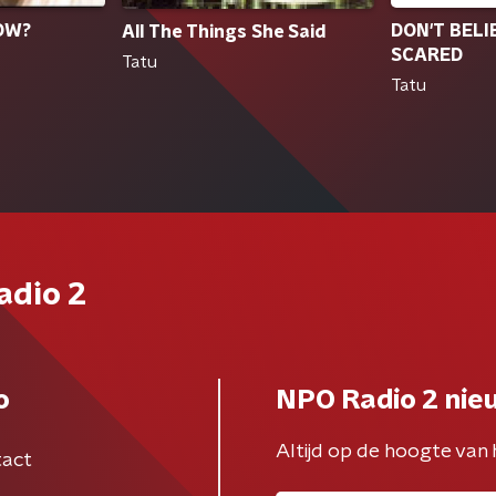
DON'T BELI
OW?
All The Things She Said
SCARED
Tatu
Tatu
adio 2
o
NPO Radio 2 nie
Altijd op de hoogte van 
act