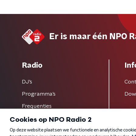
Er is maar één NPO R
Radio
Inf
DJ’s
Cont
Programma's
Dow
Frequenties