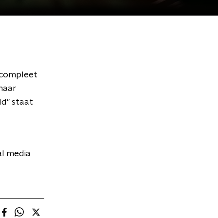
' compleet
 maar
ld" staat
al media