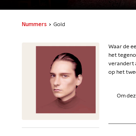
Nummers
Gold
Waar de eer
het tegenov
verandert a
op het twe
Om deze