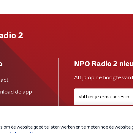
adio 2
o
NPO Radio 2 nie
Altijd op de hoogte van 
act
nload de app