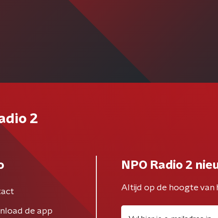
adio 2
o
NPO Radio 2 nie
Altijd op de hoogte van 
act
nload de app