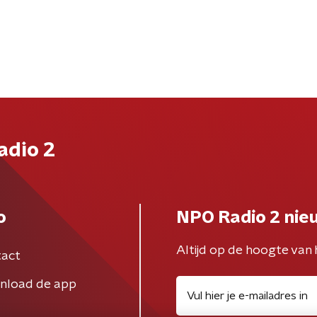
adio 2
o
NPO Radio 2 nie
Altijd op de hoogte van 
act
nload de app