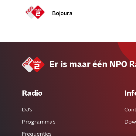
Bojoura
Er is maar één NPO R
Radio
Inf
DJ’s
Cont
Programma's
Dow
Frequenties