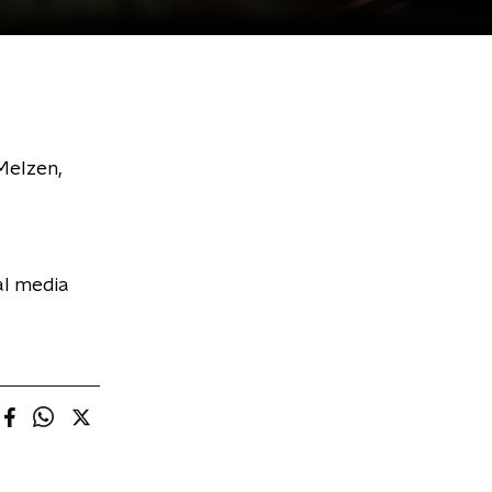
 Melzen,
al media