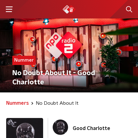
Nummer
No Doubt About It - Good
Charlotte
Nummers
No Doubt About It
Good Charlotte