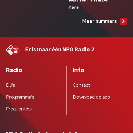
Next Year It Will Be
Kane
Meer nummers
Er is maar één NPO Radio 2
Radio
Info
DJ’s
Contact
Programma's
Download de app
Frequenties