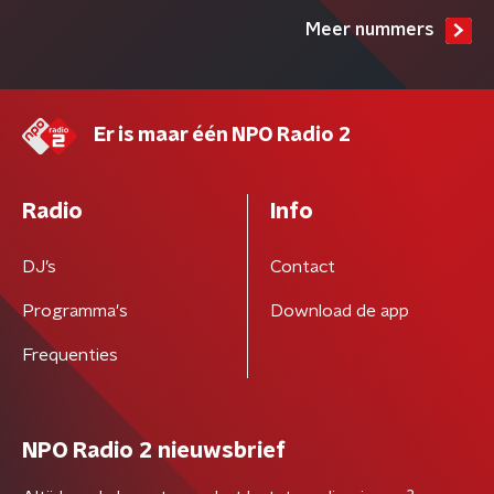
Meer nummers
Er is maar één NPO Radio 2
Radio
Info
DJ’s
Contact
Programma's
Download de app
Frequenties
NPO Radio 2 nieuwsbrief