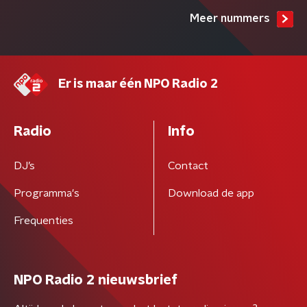
Meer nummers
Er is maar één NPO Radio 2
Radio
Info
DJ’s
Contact
Programma's
Download de app
Frequenties
NPO Radio 2 nieuwsbrief