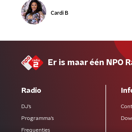
Cardi B
Er is maar één NPO R
Radio
Inf
DJ’s
Cont
Programma's
Dow
Frequenties