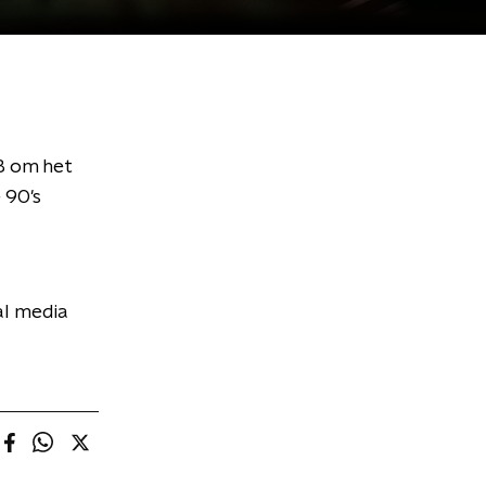
 B om het
 90's
al media