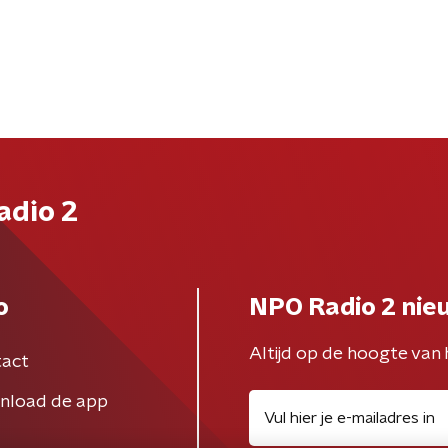
adio 2
o
NPO Radio 2 nie
Altijd op de hoogte van 
act
nload de app