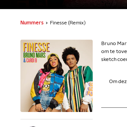
Nummers
Finesse (Remix)
Bruno Mars 
om te tover
sketch coe
Om deze