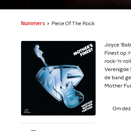
Nummers
Piece Of The Rock
Joyce 'Bab
Finest op.
rock-’n-rol
Verenigde 
de band gew
Mother Fur
Om deze