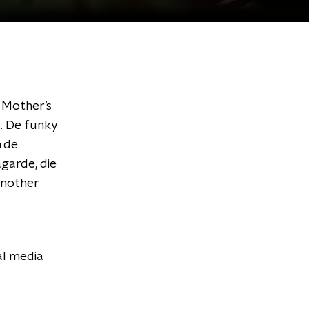
 Mother’s
. De funky
n de
garde, die
Another
al media