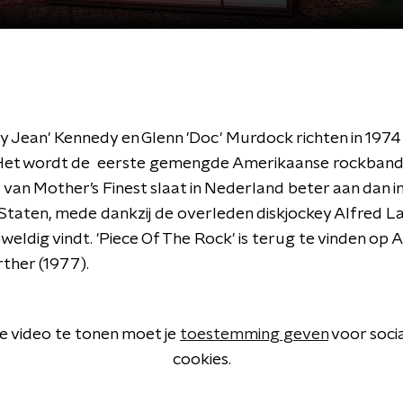
y Jean' Kennedy en Glenn 'Doc' Murdock richten in 1974
 Het wordt de eerste gemengde Amerikaanse rockband
l van Mother’s Finest slaat in Nederland beter aan dan i
Staten, mede dankzij de overleden diskjockey Alfred La
eldig vindt. 'Piece Of The Rock' is terug te vinden op 
ther (1977).
 video te tonen moet je
toestemming geven
voor soci
cookies.