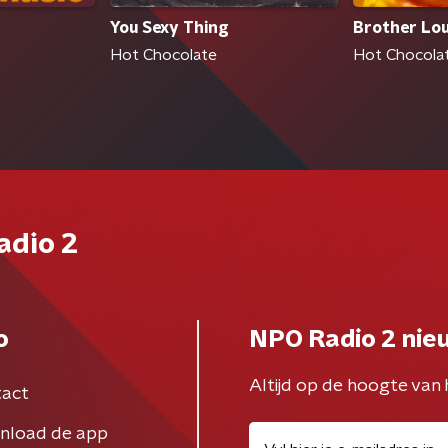
You Sexy Thing
Brother Lou
Hot Chocolate
Hot Chocola
adio 2
o
NPO Radio 2 nie
Altijd op de hoogte van 
act
nload de app