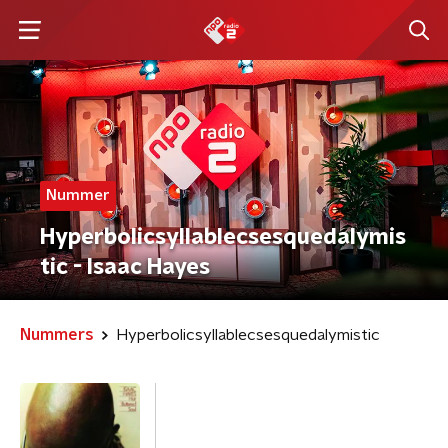
Nummer
Hyperbolicsyllablecsesquedalymis
tic - Isaac Hayes
Nummers
Hyperbolicsyllablecsesquedalymistic