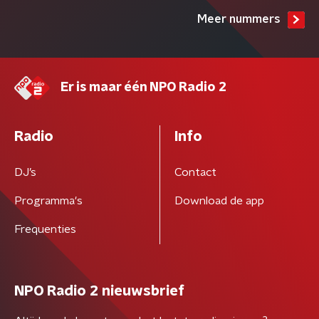
Meer nummers
Er is maar één NPO Radio 2
Radio
Info
DJ’s
Contact
Programma's
Download de app
Frequenties
NPO Radio 2 nieuwsbrief