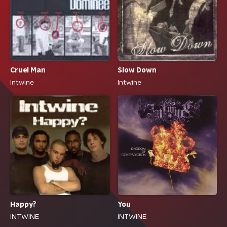
Cruel Man
Slow Down
Intwine
Intwine
Happy?
You
INTWINE
INTWINE