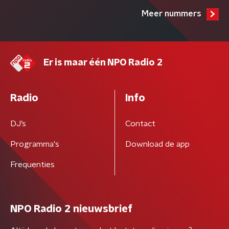
Meer nummers
Er is maar één NPO Radio 2
Radio
Info
DJ’s
Contact
Programma's
Download de app
Frequenties
NPO Radio 2 nieuwsbrief