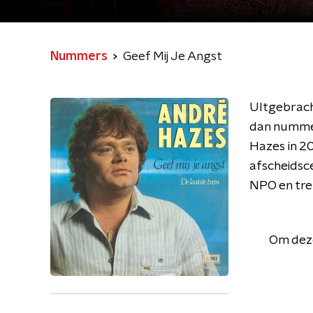
Nummers
Geef Mij Je Angst
UItgebracht
dan nummer
Hazes in 2
afscheidsc
NPO en trek
Om deze