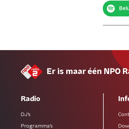
Belu
Er is maar één NPO R
Radio
Inf
DJ’s
Cont
Programma's
Dow