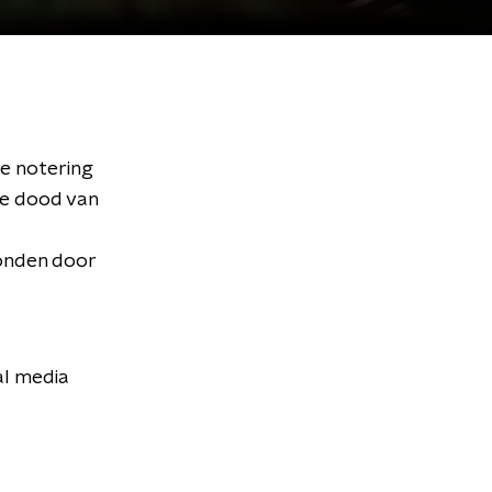
re notering
de dood van
zonden door
al media