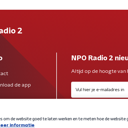
adio 2
o
NPO Radio 2 nie
Altijd op de hoogte van 
act
nload de app