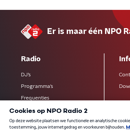
Er is maar één NPO R
Radio
Inf
DJ’s
Cont
Programma's
Dow
Frequenties