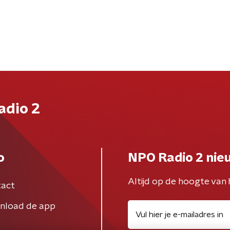
adio 2
o
NPO Radio 2 nie
Altijd op de hoogte van 
act
nload de app