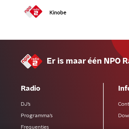
Kinobe
Er is maar één NPO R
Radio
Inf
DJ’s
Cont
Programma's
Dow
Frequenties