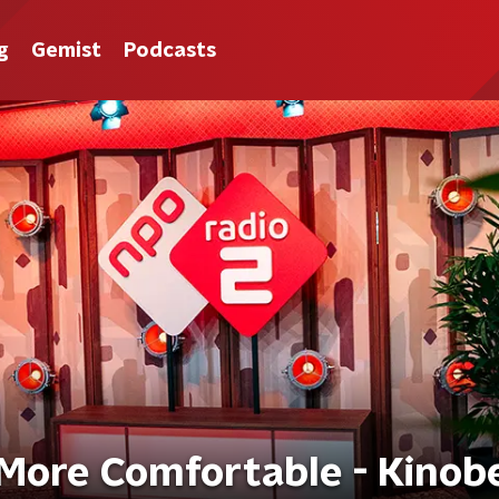
g
Gemist
Podcasts
 More Comfortable - Kinob