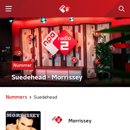
Nummer
Suedehead - Morrissey
Nummers
Suedehead
Morrissey