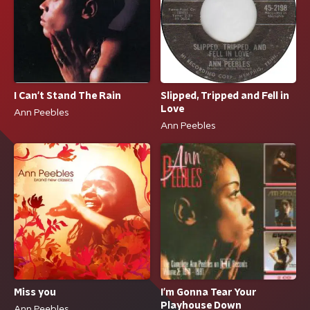
I Can't Stand The Rain
Slipped, Tripped and Fell in
Love
Ann Peebles
Ann Peebles
Miss you
I'm Gonna Tear Your
Playhouse Down
Ann Peebles